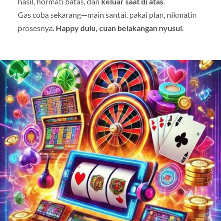
hasil, hormati batas, dan
keluar saat di atas
.
Gas coba sekarang—main santai, pakai plan, nikmatin
prosesnya.
Happy dulu, cuan belakangan nyusul.