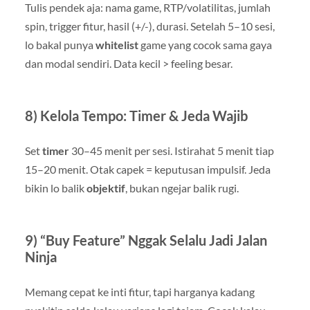
Tulis pendek aja: nama game, RTP/volatilitas, jumlah
spin, trigger fitur, hasil (+/-), durasi. Setelah 5–10 sesi,
lo bakal punya
whitelist
game yang cocok sama gaya
dan modal sendiri. Data kecil > feeling besar.
8) Kelola Tempo: Timer & Jeda Wajib
Set
timer
30–45 menit per sesi. Istirahat 5 menit tiap
15–20 menit. Otak capek = keputusan impulsif. Jeda
bikin lo balik
objektif
, bukan ngejar balik rugi.
9) “Buy Feature” Nggak Selalu Jadi Jalan
Ninja
Memang cepat ke inti fitur, tapi harganya kadang