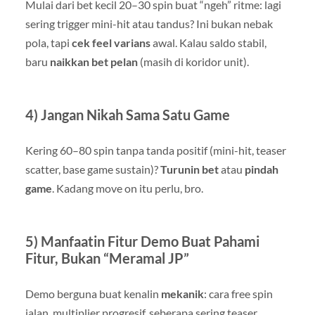
Mulai dari bet kecil 20–30 spin buat “ngeh” ritme: lagi
sering trigger mini-hit atau tandus? Ini bukan nebak
pola, tapi
cek feel varians
awal. Kalau saldo stabil,
baru
naikkan bet pelan
(masih di koridor unit).
4) Jangan Nikah Sama Satu Game
Kering 60–80 spin tanpa tanda positif (mini-hit, teaser
scatter, base game sustain)?
Turunin bet
atau
pindah
game
. Kadang move on itu perlu, bro.
5) Manfaatin Fitur Demo Buat Pahami
Fitur, Bukan “Meramal JP”
Demo berguna buat kenalin
mekanik
: cara free spin
jalan, multiplier progresif, seberapa sering teaser