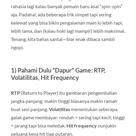
rahasia lagi kalau banyak pemain baru asal “spin-spin”
aja. Padahal, ada beberapa trik simpel tapi sering
kelewat yang bisa bikin pengalaman main lo lebih rapi,
lebih lama, dan (kalau hoki lagi mampir) lebih maksimal.
Tenang, kita bahas santai—biar enak dibaca sambil
ngopi.
1) Pahami Dulu “Dapur” Game: RTP,
Volatilitas, Hit Frequency
RTP
(Return to Player) itu gambaran pengembalian
jangka panjang; makin tinggi biasanya makin ramah
buat sesi panjang.
Volatilitas
menentukan seberapa
galak game membayar: rendah = sering tapi kecil; tinggi
= jarang tapi bisa meledak.
Hit frequency
nunjukin
peluang kena hit tiap putaran.