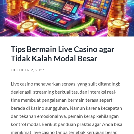
Tips Bermain Live Casino agar
Tidak Kalah Modal Besar
OCTOBER 2, 2025
Live casino menawarkan sensasi yang sulit ditandingi:
dealer asli, streaming berkualitas, dan interaksi real-
time membuat pengalaman bermain terasa seperti
berada di kasino sungguhan. Namun karena kecepatan
dan tekanan emosionalnya, pemain kerap kehilangan
kontrol modal. Berikut panduan praktis agar Anda bisa
menikmati live casino tanpa terjebak kerugian besar.