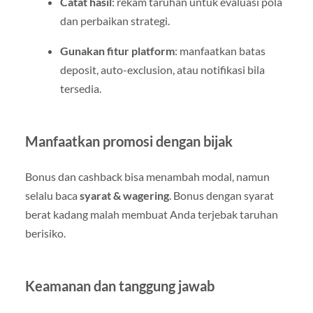
Catat hasil
: rekam taruhan untuk evaluasi pola
dan perbaikan strategi.
Gunakan fitur platform
: manfaatkan batas
deposit, auto-exclusion, atau notifikasi bila
tersedia.
Manfaatkan promosi dengan bijak
Bonus dan cashback bisa menambah modal, namun
selalu baca
syarat & wagering
. Bonus dengan syarat
berat kadang malah membuat Anda terjebak taruhan
berisiko.
Keamanan dan tanggung jawab