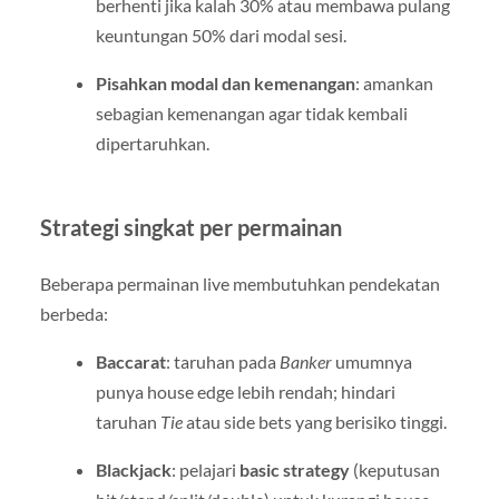
berhenti jika kalah 30% atau membawa pulang
keuntungan 50% dari modal sesi.
Pisahkan modal dan kemenangan
: amankan
sebagian kemenangan agar tidak kembali
dipertaruhkan.
Strategi singkat per permainan
Beberapa permainan live membutuhkan pendekatan
berbeda:
Baccarat
: taruhan pada
Banker
umumnya
punya house edge lebih rendah; hindari
taruhan
Tie
atau side bets yang berisiko tinggi.
Blackjack
: pelajari
basic strategy
(keputusan