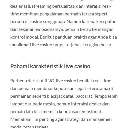
dealer asli, streaming berkualitas, dan interaksi real-
time membuat pengalaman bermain terasa seperti
berada di kasino sungguhan. Namun karena kecepatan
dan tekanan emosionalnya, pemain kerap kehilangan
kontrol modal. Berikut panduan praktis agar Anda bisa
menikmati live casino tanpa terjebak kerugian besar.
Pahami karakteristik live casino
Berbeda dari slot RNG, live casino bersifat real-time
dan pemain membuat keputusan cepat—terutama di
permainan seperti blackjack atau baccarat. Tempo lebih
lambat daripada mesin, namun interaksi dealer dan
pemain lain bisa memicu keputusan emosional.
Memahami ini penting agar strategi dan manajemen
modal tetap terjaga.