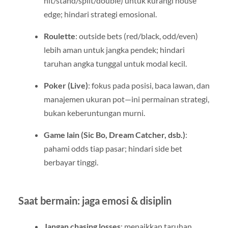
hit/stand/split/double) untuk kurangi house
edge; hindari strategi emosional.
Roulette
: outside bets (red/black, odd/even)
lebih aman untuk jangka pendek; hindari
taruhan angka tunggal untuk modal kecil.
Poker (Live)
: fokus pada posisi, baca lawan, dan
manajemen ukuran pot—ini permainan strategi,
bukan keberuntungan murni.
Game lain (Sic Bo, Dream Catcher, dsb.)
:
pahami odds tiap pasar; hindari side bet
berbayar tinggi.
Saat bermain: jaga emosi & disiplin
Jangan chasing losses
: menaikkan taruhan