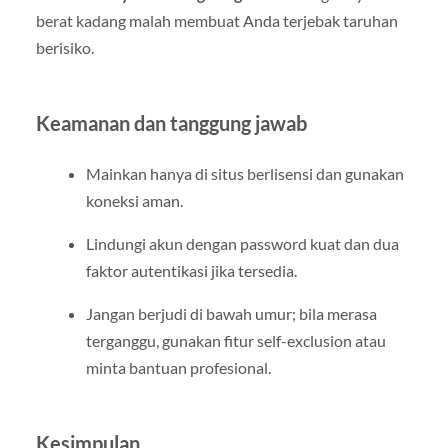
berat kadang malah membuat Anda terjebak taruhan
berisiko.
Keamanan dan tanggung jawab
Mainkan hanya di situs berlisensi dan gunakan
koneksi aman.
Lindungi akun dengan password kuat dan dua
faktor autentikasi jika tersedia.
Jangan berjudi di bawah umur; bila merasa
terganggu, gunakan fitur self-exclusion atau
minta bantuan profesional.
Kesimpulan