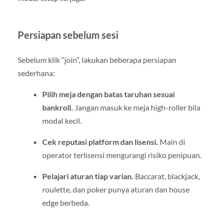
Persiapan sebelum sesi
Sebelum klik “join”, lakukan beberapa persiapan
sederhana:
Pilih meja dengan batas taruhan sesuai
bankroll.
Jangan masuk ke meja high-roller bila
modal kecil.
Cek reputasi platform dan lisensi.
Main di
operator terlisensi mengurangi risiko penipuan.
Pelajari aturan tiap varian.
Baccarat, blackjack,
roulette, dan poker punya aturan dan house
edge berbeda.