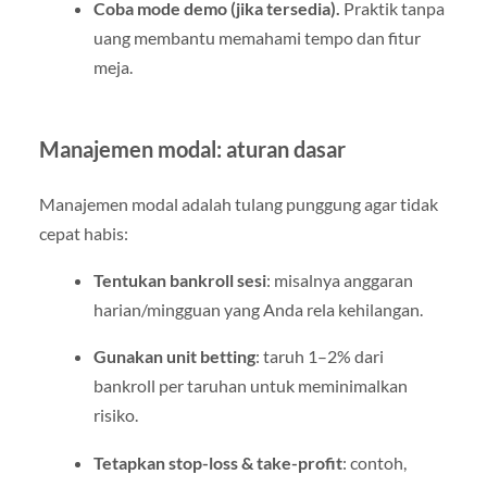
Coba mode demo (jika tersedia).
Praktik tanpa
uang membantu memahami tempo dan fitur
meja.
Manajemen modal: aturan dasar
Manajemen modal adalah tulang punggung agar tidak
cepat habis:
Tentukan bankroll sesi
: misalnya anggaran
harian/mingguan yang Anda rela kehilangan.
Gunakan unit betting
: taruh 1–2% dari
bankroll per taruhan untuk meminimalkan
risiko.
Tetapkan stop-loss & take-profit
: contoh,