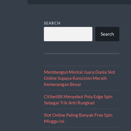
SEARCH
Search
Membangun Mental Juara Dunia Slot
Online Supaya Konsisten Meraih
Kemenangan Besar
Citibet88 Menyebut Pola Edge Spin
Sebagai Trik Anti Rungkad
Slot Online Paling Banyak Free Spin
Minggu Ini