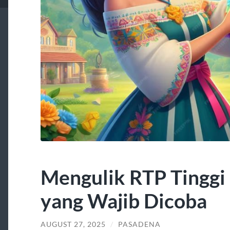
Mengulik RTP Tinggi 
yang Wajib Dicoba
AUGUST 27, 2025
/
PASADENA